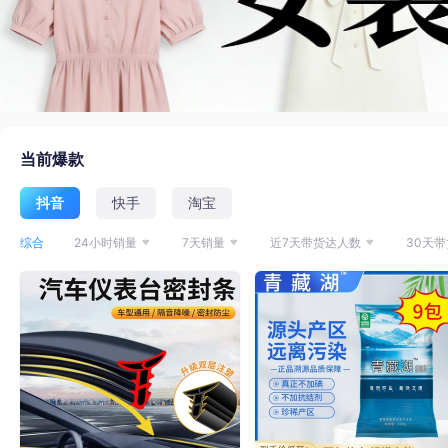
当前爆款
抖音
快手
淘宝
综合
24小时销量
7天销量
近7天带货达人数
30天