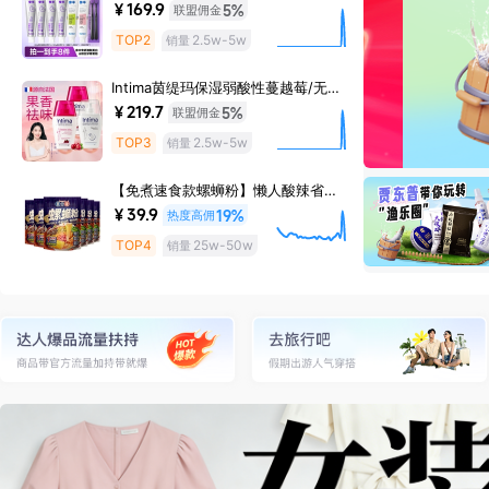
联盟佣金
￥169.9
5%
TOP2
2.5w-5w
销量
Intima茵缇玛保湿弱酸性蔓越莓/无香
款女私处洗液200ml/瓶
联盟佣金
￥219.7
5%
TOP3
2.5w-5w
销量
【免煮速食款螺蛳粉】懒人酸辣省时
广西柳州正宗螺蛳粉汤浓加辣
热度高佣
￥39.9
19%
TOP4
25w-50w
销量