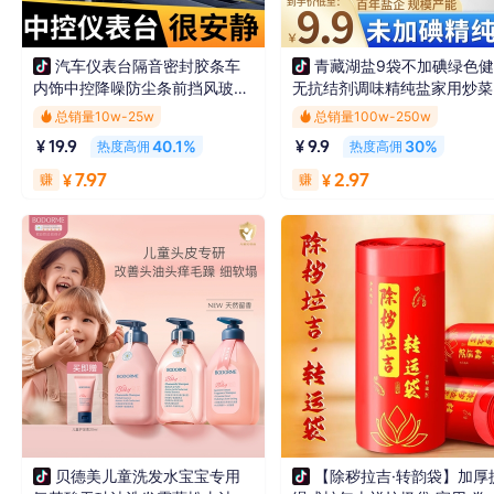
加选品车
加橱窗
加选品车
加橱窗
汽车仪表台隔音密封胶条车
青藏湖盐9袋不加碘绿色
内饰中控降噪防尘条前挡风玻璃
无抗结剂调味精纯盐家用炒菜
缝隙胶条
汤自然
总销量
10w-25w
总销量
100w-250w
40.1%
30%
热度高佣
热度高佣
￥19.9
￥9.9
赚
7.97
赚
2.97
￥
￥
佳兰迪汽车用品旗舰店
本草食间
总销量
10w-25w
总销量
100w-250w
7日销量
7.5w-10w
7日销量
10w-25w
24小时销量
2.5w-5w
24小时销量
2.5w-5w
公开佣金
35%
公开佣金
22%
加选品车
加橱窗
加选品车
加橱窗
贝德美儿童洗发水宝宝专用
【除秽拉吉·转韵袋】加厚