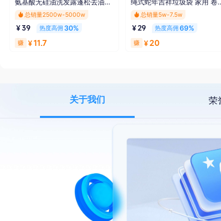
氨基酸无硅油洗发露蓬松去油柔
绳式蛇年吉祥垃圾袋 家用 卷
顺留香
型 收口款
总销量
2500w-5000w
总销量
5w-7.5w
30%
69%
热度高佣
热度高佣
￥39
￥29
赚
11.7
赚
20
￥
￥
谢氏铜器
贝德美官方旗舰店
总销量
5w-7.5w
总销量
2500w-5000w
7日销量
2.5w-5w
7日销量
10w-25w
关于我们
24小时销量
7500-10000
荣
24小时销量
2.5w-5w
公开佣金
50%