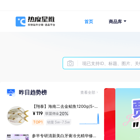
首页
商品库
昨日趋势榜
查看全部
【翔泰】海南二去金鲳鱼1200g(5-6
条装) 去鳃去内脏免处理
联盟佣金
￥119
20%
TOP1
5w-7.5w
销量
参半专研清新美白牙膏冷光精华修色
牙膏去黄提升光泽度去渍焕白lp